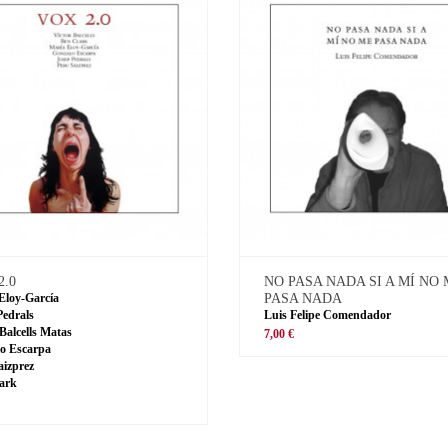
2.0
NO PASA NADA SI A MÍ NO
Eloy-García
PASA NADA
Pedrals
Luis Felipe Comendador
 Balcells Matas
7,00 €
o Escarpa
aizprez
ark