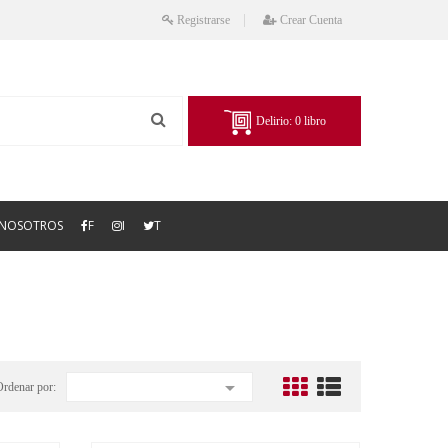
Registrarse
Crear Cuenta
Delirio:
0
libro
NOSOTROS
F
I
T

Ordenar por: