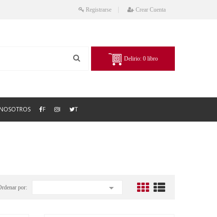
Registrarse
Crear Cuenta
Delirio:
0
libro
NOSOTROS
F
I
T

Ordenar por: