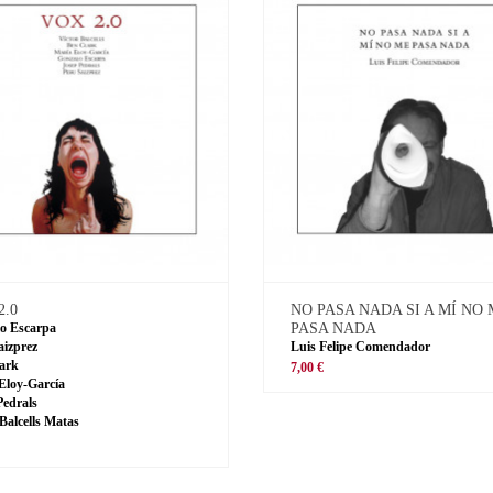
2.0
NO PASA NADA SI A MÍ NO
o Escarpa
PASA NADA
aizprez
Luis Felipe Comendador
ark
7,00 €
Eloy-García
Pedrals
 Balcells Matas