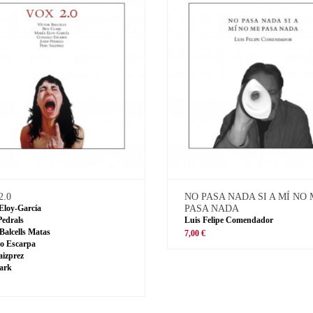
2.0
NO PASA NADA SI A MÍ NO
Eloy-García
PASA NADA
Pedrals
Luis Felipe Comendador
 Balcells Matas
7,00 €
o Escarpa
aizprez
ark