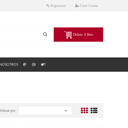
Registrarse
Crear Cuenta
Delirio:
0
libro
NOSOTROS
F
I
T

Ordenar por: