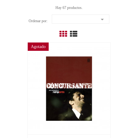
Hay 67 productos.

Ordenar por:
Agotado