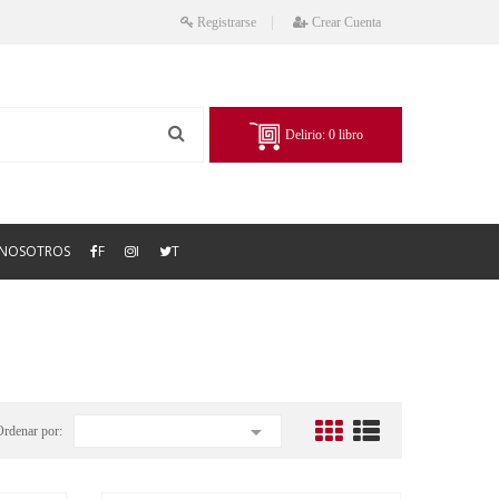
Registrarse
Crear Cuenta
Delirio:
0
libro
NOSOTROS
F
I
T

Ordenar por: