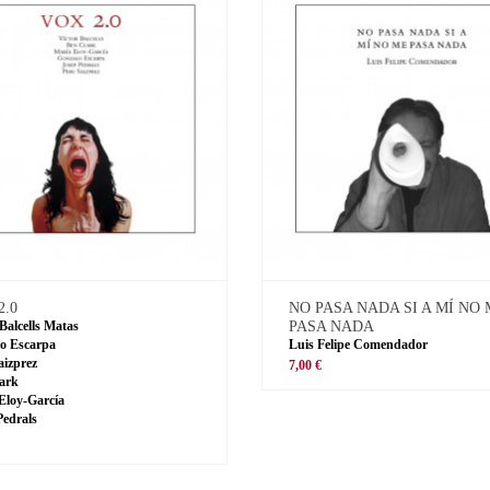
2.0
NO PASA NADA SI A MÍ NO
 Balcells Matas
PASA NADA
o Escarpa
Luis Felipe Comendador
aizprez
7,00 €
ark
Eloy-García
Pedrals