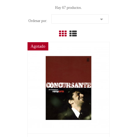
Hay 67 productos.

Ordenar por:
Agotado