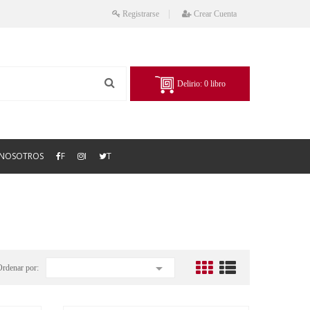
Registrarse
Crear Cuenta
Delirio:
0
libro
NOSOTROS
F
I
T

Ordenar por: