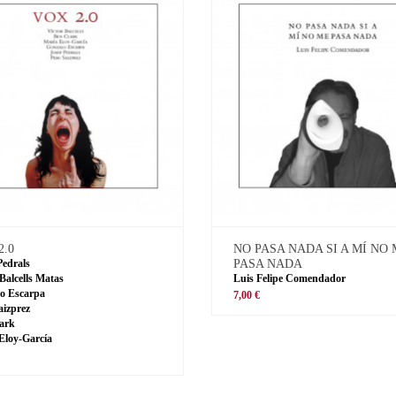
2.0
NO PASA NADA SI A MÍ NO
Pedrals
PASA NADA
 Balcells Matas
Luis Felipe Comendador
o Escarpa
7,00 €
aizprez
ark
Eloy-García