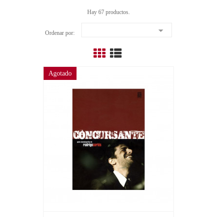
Hay 67 productos.

Ordenar por:
Agotado