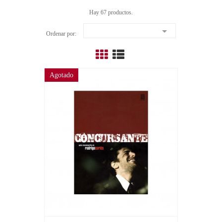
Hay 67 productos.

Ordenar por:
Agotado