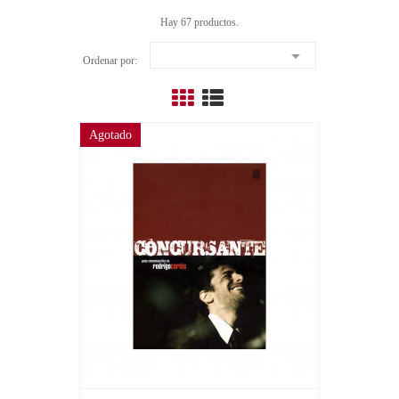
Hay 67 productos.

Ordenar por:
Agotado