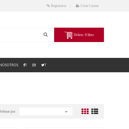
Registrarse
Crear Cuenta
Delirio:
0
libro
NOSOTROS
F
I
T

Ordenar por: