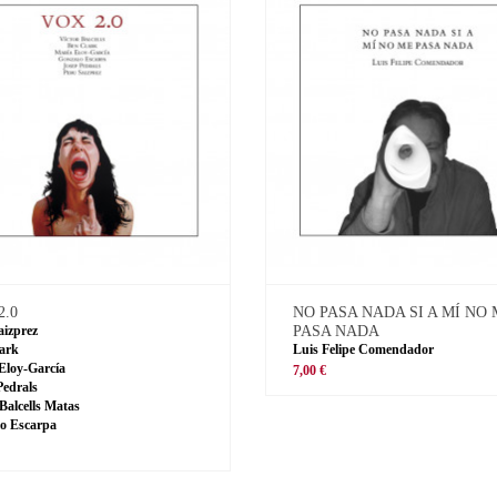
2.0
NO PASA NADA SI A MÍ NO
aizprez
PASA NADA
ark
Luis Felipe Comendador
Eloy-García
7,00 €
Pedrals
 Balcells Matas
o Escarpa