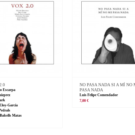
2.0
NO PASA NADA SI A MÍ NO
o Escarpa
PASA NADA
aizprez
Luis Felipe Comendador
ark
7,00 €
Eloy-García
Pedrals
 Balcells Matas