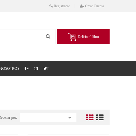
Registrarse
Crear Cuenta
Delirio:
0
libro
NOSOTROS
F
I
T

Ordenar por: