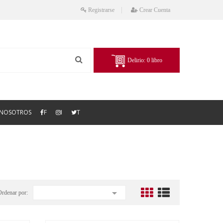
Registrarse
Crear Cuenta
Delirio:
0
libro
NOSOTROS
F
I
T

Ordenar por: