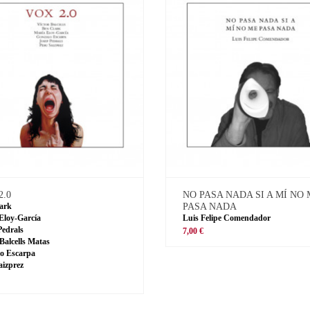
2.0
NO PASA NADA SI A MÍ NO
ark
PASA NADA
Eloy-García
Luis Felipe Comendador
Pedrals
7,00 €
 Balcells Matas
o Escarpa
aizprez