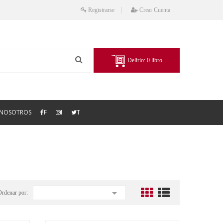
Registrarse
Crear Cuenta
Delirio:
0
libro
NOSOTROS
F
I
T

Ordenar por: