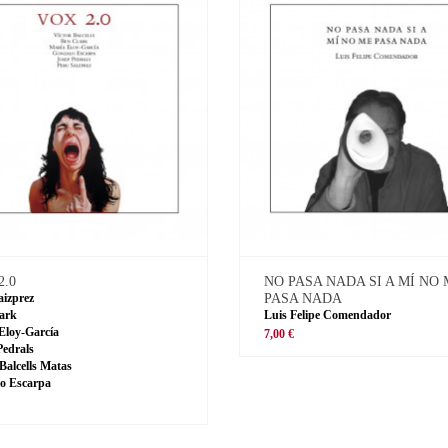
2.0
NO PASA NADA SI A MÍ NO
aizprez
PASA NADA
ark
Luis Felipe Comendador
Eloy-García
7,00 €
Pedrals
 Balcells Matas
o Escarpa