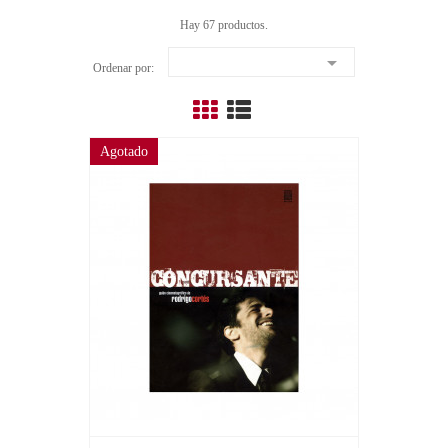
Hay 67 productos.

Ordenar por:
Agotado