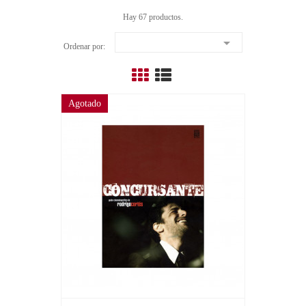
Hay 67 productos.

Ordenar por:
Agotado