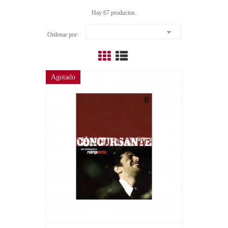
Hay 67 productos.

Ordenar por:
Agotado