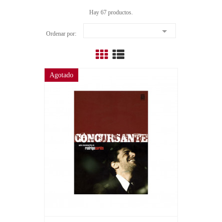
Hay 67 productos.

Ordenar por:
Agotado