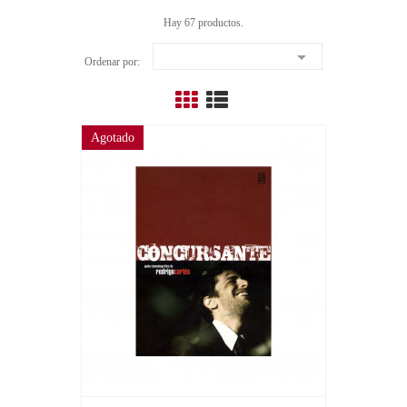
Hay 67 productos.

Ordenar por:
Agotado